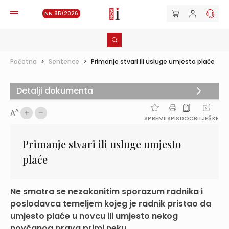
NN 85/2026
Početna
>
Sentence
>
Primanje stvari ili usluge umjesto plaće
Detalji dokumenta
A
A
SPREMI
ISPIS
DOC
BILJEŠKE
Primanje stvari ili usluge umjesto
plaće
Ne smatra se nezakonitim sporazum radnika i
poslodavca temeljem kojeg je radnik pristao da
umjesto plaće u novcu ili umjesto nekog
novčanog prava primi neku ...