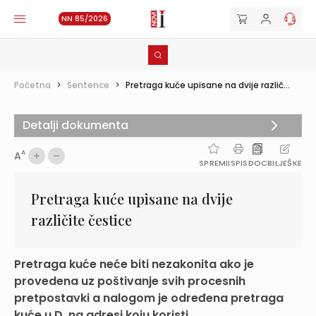
NN 85/2026
Početna
>
Sentence
>
Pretraga kuće upisane na dvije različ...
Detalji dokumenta
A
A
SPREMI
ISPIS
DOC
BILJEŠKE
Pretraga kuće upisane na dvije
različite čestice
Pretraga kuće neće biti nezakonita ako je
provedena uz poštivanje svih procesnih
pretpostavki a nalogom je određena pretraga
kuće u D. na adresi koju koristi...