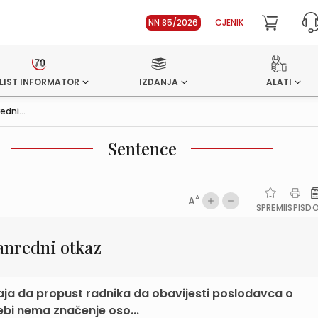
NN 85/2026
CJENIK
LIST INFORMATOR
IZDANJA
ALATI
dni...
Sentence
A
A
SPREMI
ISPIS
D
anredni otkaz
aja da propust radnika da obavijesti poslodavca o
ebi nema značenje oso...