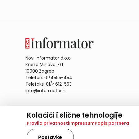
Novi informator d.o.o.
Kneza Mislava 7/1
10000 Zagreb
Telefon: 01/4555-454
Telefaks: 01/4612-553
info@informator.hr
PRATITE NAS:
Kolačići i slične tehnologije
Na našoj web stranici koristimo kolačiće i slične te
Pravila privatnosti
Impressum
Popis partnera
analiziramo promet na stranici te prikazujemo sadržaje
također koriste ove tehnologije.
Postavke