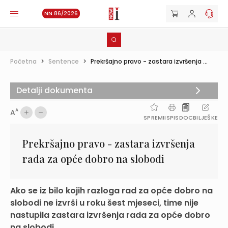
NN 86/2026
Početna
>
Sentence
>
Prekršajno pravo - zastara izvršenja ...
Detalji dokumenta
A
A
SPREMI
ISPIS
DOC
BILJEŠKE
Prekršajno pravo - zastara izvršenja
rada za opće dobro na slobodi
Ako se iz bilo kojih razloga rad za opće dobro na
slobodi ne izvrši u roku šest mjeseci, time nije
nastupila zastara izvršenja rada za opće dobro
na slobodi,...