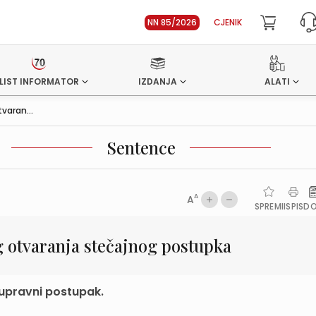
NN 85/2026
CJENIK
LIST INFORMATOR
IZDANJA
ALATI
varan...
Sentence
A
A
SPREMI
ISPIS
D
 otvaranja stečajnog postupka
upravni postupak.