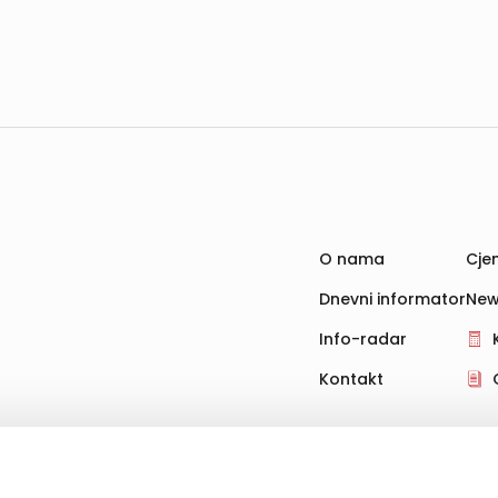
O nama
Cjen
Dnevni informator
New
Info-radar
Kontakt
hnologije za pohranu, čitanje i obradu informacija na vašem uređ