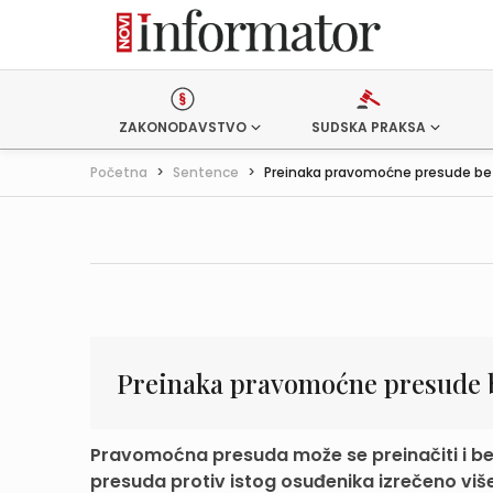
ZAKONODAVSTVO
SUDSKA PRAKSA
Početna
>
Sentence
>
Preinaka pravomoćne presude bez
Preinaka pravomoćne presude 
Pravomoćna presuda može se preinačiti i be
presuda protiv istog osuđenika izrečeno više k