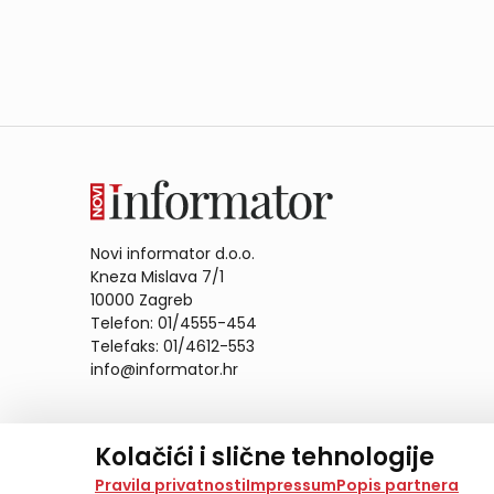
Novi informator d.o.o.
Kneza Mislava 7/1
10000 Zagreb
Telefon: 01/4555-454
Telefaks: 01/4612-553
info@informator.hr
PRATITE NAS:
Kolačići i slične tehnologije
Na našoj web stranici koristimo kolačiće i slične te
Pravila privatnosti
Impressum
Popis partnera