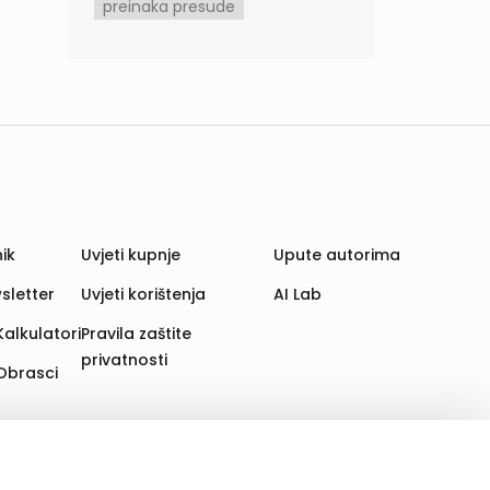
preinaka presude
ik
Uvjeti kupnje
Upute autorima
sletter
Uvjeti korištenja
AI Lab
Kalkulatori
Pravila zaštite
privatnosti
Obrasci
aju. Time poboljšavamo korisničko iskustvo,