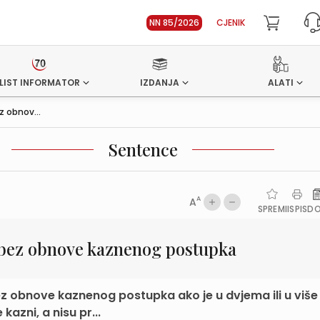
NN 85/2026
CJENIK
LIST INFORMATOR
IZDANJA
ALATI
 obnov...
Sentence
A
A
SPREMI
ISPIS
D
bez obnove kaznenog postupka
z obnove kaznenog postupka ako je u dvjema ili u više
azni, a nisu pr...