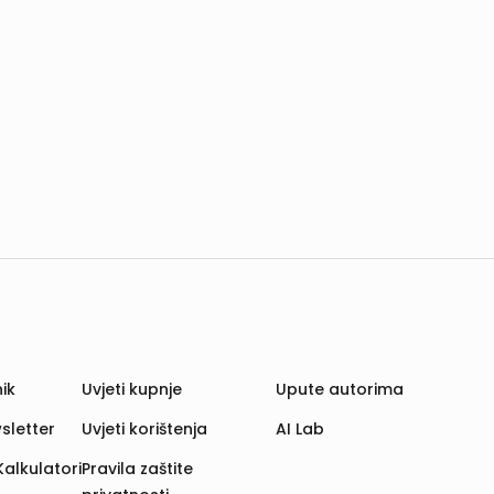
ik
Uvjeti kupnje
Upute autorima
sletter
Uvjeti korištenja
AI Lab
Kalkulatori
Pravila zaštite