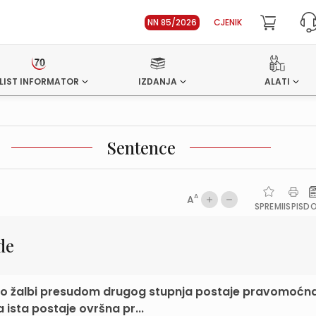
NN 85/2026
CJENIK
LIST INFORMATOR
IZDANJA
ALATI
Sentence
A
A
SPREMI
ISPIS
D
de
po žalbi presudom drugog stupnja postaje pravomoćn
sta postaje ovršna pr...