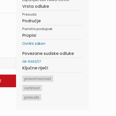
Vrsta odluke
Presuda
Područje
Parnični postupak
Propisi
Ovršni zakon
Povezane sudske odluke
Gž-5303/17
Ključne riječi
pravomoćnost
ovršnost
presuda