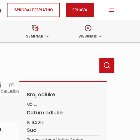
ISPROBAJ BESPLATNO
PRIJAVA
SEMINARI
WEBINARI
OC
BILJEŠKE
Broj odluke
Gž-...
Datum odluke
16.11.2017.
a
Sud
Županijski sud Velika Gorica