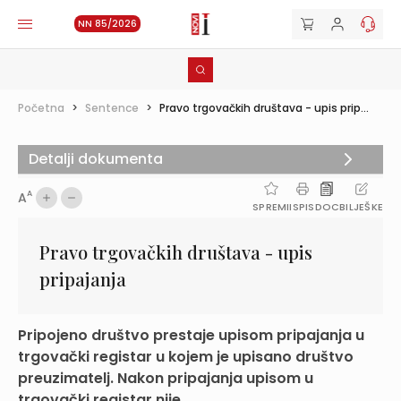
NN 85/2026
Početna
>
Sentence
>
Pravo trgovačkih društava - upis prip...
Detalji dokumenta
A
A
SPREMI
ISPIS
DOC
BILJEŠKE
Pravo trgovačkih društava - upis
pripajanja
Pripojeno društvo prestaje upisom pripajanja u
trgovački registar u kojem je upisano društvo
preuzimatelj. Nakon pripajanja upisom u
trgovački registar nije ...