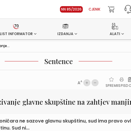
NN 85/2026
CJENIK
LIST INFORMATOR
IZDANJA
ALATI
nje...
Sentence
A
A
SPREMI
ISPIS
D
zivanje glavne skupštine na zahtjev manji
oničara ne sazove glavnu skupštinu, sud ima pravo ovl
nu. Sud ni...