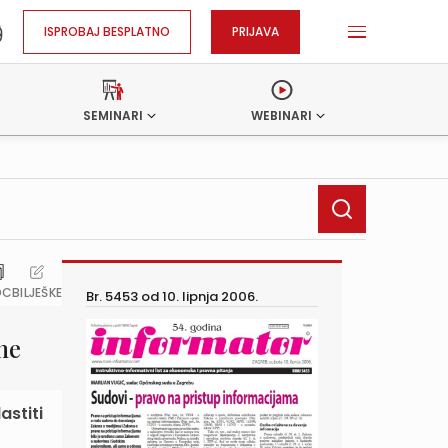
ISPROBAJ BESPLATNO
PRIJAVA
SEMINARI
WEBINARI
OC
BILJEŠKE
Br. 5453 od
10. lipnja 2006.
ne
astiti