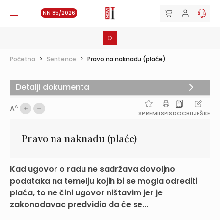
NN 85/2026
Početna
>
Sentence
>
Pravo na naknadu (plaće)
Detalji dokumenta
A
A
SPREMI
ISPIS
DOC
BILJEŠKE
Pravo na naknadu (plaće)
Kad ugovor o radu ne sadržava dovoljno
podataka na temelju kojih bi se mogla odrediti
plaća, to ne čini ugovor ništavim jer je
zakonodavac predvidio da će se...