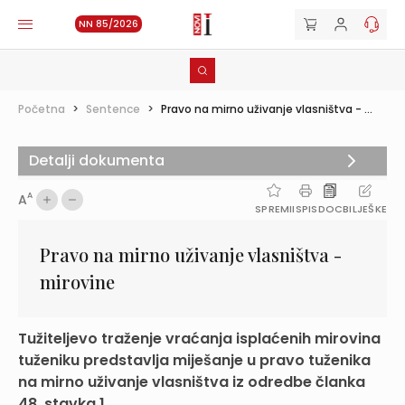
NN 85/2026
Početna
>
Sentence
>
Pravo na mirno uživanje vlasništva - ...
Detalji dokumenta
A
A
SPREMI
ISPIS
DOC
BILJEŠKE
Pravo na mirno uživanje vlasništva -
mirovine
Tužiteljevo traženje vraćanja isplaćenih mirovina
tuženiku predstavlja miješanje u pravo tuženika
na mirno uživanje vlasništva iz odredbe članka
48. stavka 1...