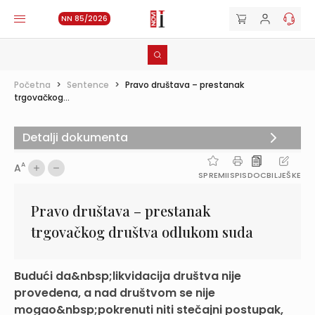
NN 85/2026
Početna
>
Sentence
>
Pravo društava – prestanak
trgovačkog...
Detalji dokumenta
A
A
SPREMI
ISPIS
DOC
BILJEŠKE
Pravo društava – prestanak
trgovačkog društva odlukom suda
Budući da&nbsp;likvidacija društva nije
provedena, a nad društvom se nije
mogao&nbsp;pokrenuti niti stečajni postupak,