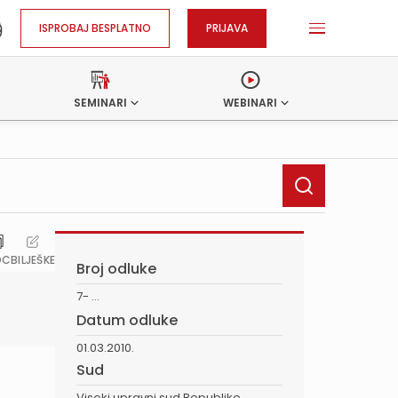
ISPROBAJ BESPLATNO
PRIJAVA
SEMINARI
WEBINARI
OC
BILJEŠKE
Broj odluke
7- ...
Datum odluke
01.03.2010.
Sud
Visoki upravni sud Republike