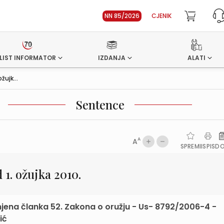
NN 85/2026
CJENIK
LIST INFORMATOR
IZDANJA
ALATI
ujk...
Sentence
A
A
SPREMI
ISPIS
D
1. ožujka 2010.
imjena članka 52. Zakona o oružju - Us- 8792/2006-4 -
ić