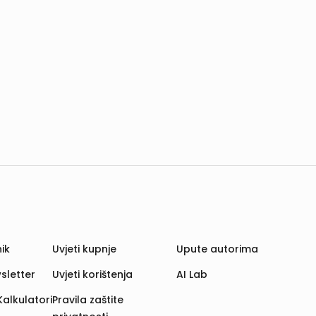
ik
Uvjeti kupnje
Upute autorima
sletter
Uvjeti korištenja
AI Lab
Kalkulatori
Pravila zaštite