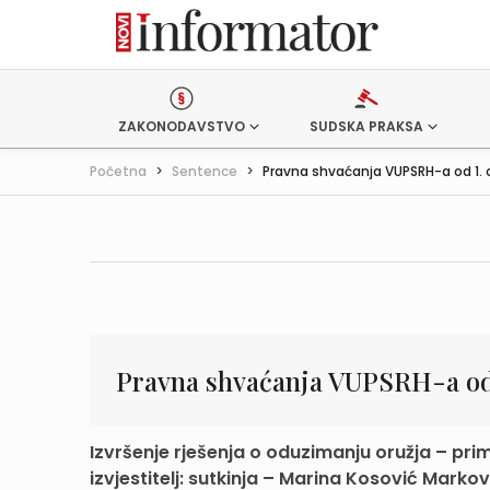
ZAKONODAVSTVO
SUDSKA PRAKSA
Početna
>
Sentence
>
Pravna shvaćanja VUPSRH-a od 1. ož
Pravna shvaćanja VUPSRH-a od 
Izvršenje rješenja o oduzimanju oružja – pr
izvjestitelj: sutkinja – Marina Kosović Markov