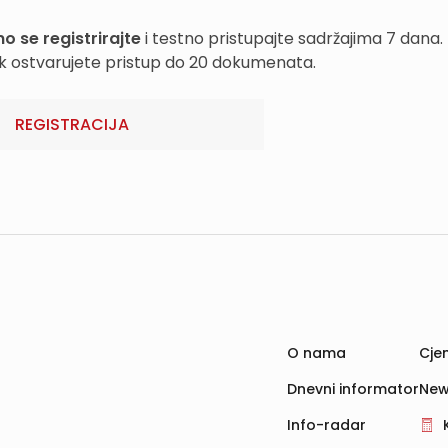
o se registrirajte
i testno pristupajte sadržajima 7 dana.
k ostvarujete pristup do 20 dokumenata.
REGISTRACIJA
O nama
Cjen
Dnevni informator
New
Info-radar