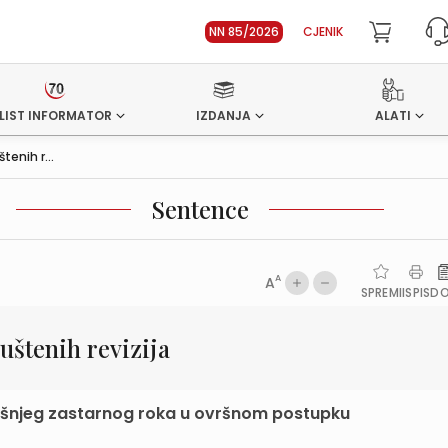
NN 85/2026
CJENIK
LIST INFORMATOR
IZDANJA
ALATI
enih r...
Sentence
A
A
SPREMI
ISPIS
D
štenih revizija
dišnjeg zastarnog roka u ovršnom postupku