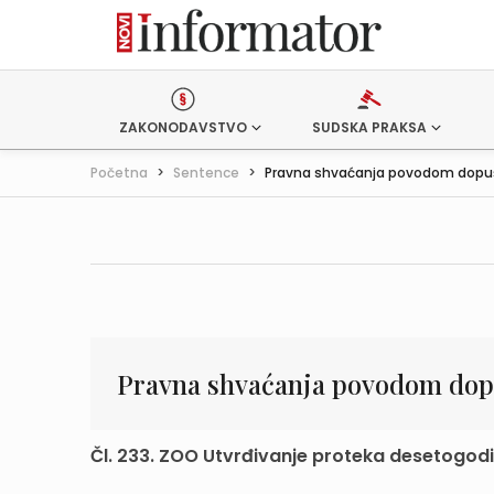
ZAKONODAVSTVO
SUDSKA PRAKSA
Početna
>
Sentence
>
Pravna shvaćanja povodom dopušt
Pravna shvaćanja povodom dopu
Čl. 233. ZOO Utvrđivanje proteka desetogo