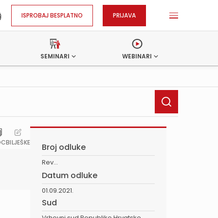
ISPROBAJ BESPLATNO
PRIJAVA
SEMINARI
WEBINARI
OC
BILJEŠKE
Broj odluke
Rev...
Datum odluke
01.09.2021.
Sud
Vrhovni sud Republike Hrvatske