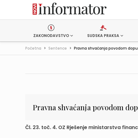
ZAKONODAVSTVO
SUDSKA PRAKSA
Početna
>
Sentence
>
Pravna shvaćanja povodom dopušt
Pravna shvaćanja povodom dopu
Čl. 23. toč. 4. OZ Rješenje ministarstva finan