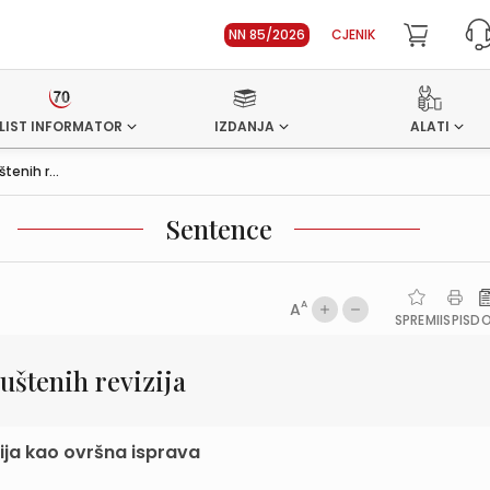
NN 85/2026
CJENIK
LIST INFORMATOR
IZDANJA
ALATI
enih r...
Sentence
A
A
SPREMI
ISPIS
D
štenih revizija
cija kao ovršna isprava