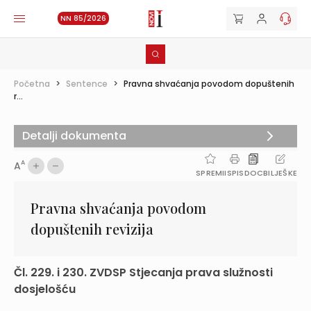
NN 85/2026
Početna
>
Sentence
>
Pravna shvaćanja povodom dopuštenih
r...
Detalji dokumenta
A
A
SPREMI
ISPIS
DOC
BILJEŠKE
Pravna shvaćanja povodom
dopuštenih revizija
Čl. 229. i 230. ZVDSP Stjecanja prava služnosti
dosjelošću