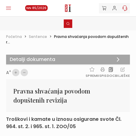
NN 85/2026
Početna
>
Sentence
>
Pravna shvaćanja povodom dopuštenih
r...
Detalji dokumenta
A
A
SPREMI
ISPIS
DOC
BILJEŠKE
Pravna shvaćanja povodom
dopuštenih revizija
Troškovi i kamate u iznosu osigurane svote Čl.
964. st. 2. i 965. st. 1. ZOO/05