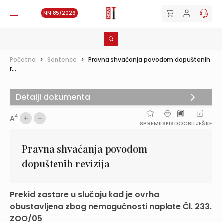
NN 85/2026
Početna
>
Sentence
>
Pravna shvaćanja povodom dopuštenih
r...
Detalji dokumenta
A
A
SPREMI
ISPIS
DOC
BILJEŠKE
Pravna shvaćanja povodom
dopuštenih revizija
Prekid zastare u slučaju kad je ovrha
obustavljena zbog nemogućnosti naplate Čl. 233.
ZOO/05