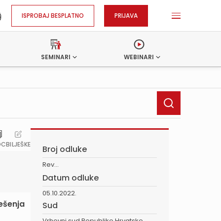
ISPROBAJ BESPLATNO
PRIJAVA
SEMINARI
WEBINARI
OC
BILJEŠKE
Broj odluke
Rev...
Datum odluke
05.10.2022.
ešenja
Sud
Vrhovni sud Republike Hrvatske