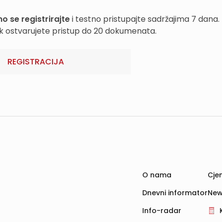
o se registrirajte
i testno pristupajte sadržajima 7 dana.
k ostvarujete pristup do 20 dokumenata.
REGISTRACIJA
O nama
Cjen
Dnevni informator
New
Info-radar