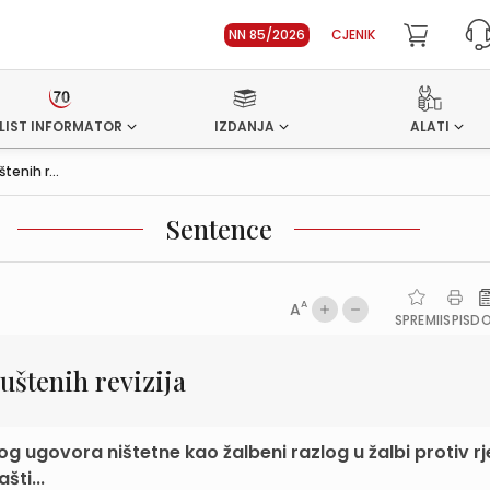
NN 85/2026
CJENIK
LIST INFORMATOR
IZDANJA
ALATI
enih r...
Sentence
A
A
SPREMI
ISPIS
D
štenih revizija
 ugovora ništetne kao žalbeni razlog u žalbi protiv rj
šti...