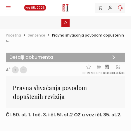
NN 85/2026
Početna
>
Sentence
>
Pravna shvaćanja povodom dopuštenih
r...
Detalji dokumenta
A
A
SPREMI
ISPIS
DOC
BILJEŠKE
Pravna shvaćanja povodom
dopuštenih revizija
Čl. 50. st. 1. toč. 3. i čl. 51. st.2 OZ u vezi čl. 35. st.2.