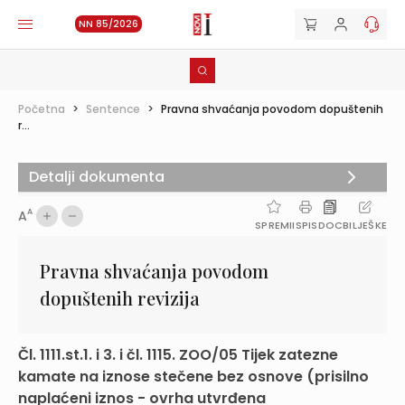
NN 85/2026
Početna
>
Sentence
>
Pravna shvaćanja povodom dopuštenih
r...
Detalji dokumenta
A
A
SPREMI
ISPIS
DOC
BILJEŠKE
Pravna shvaćanja povodom
dopuštenih revizija
Čl. 1111.st.1. i 3. i čl. 1115. ZOO/05 Tijek zatezne
kamate na iznose stečene bez osnove (prisilno
naplaćeni iznos - ovrha utvrđena