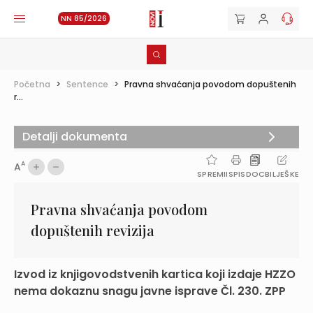
NN 85/2026
Početna
>
Sentence
>
Pravna shvaćanja povodom dopuštenih
r...
Detalji dokumenta
A
A
SPREMI
ISPIS
DOC
BILJEŠKE
Pravna shvaćanja povodom
dopuštenih revizija
Izvod iz knjigovodstvenih kartica koji izdaje HZZO
nema dokaznu snagu javne isprave Čl. 230. ZPP