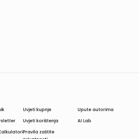
ik
Uvjeti kupnje
Upute autorima
sletter
Uvjeti korištenja
AI Lab
Kalkulatori
Pravila zaštite