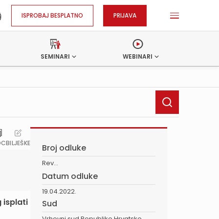
ISPROBAJ BESPLATNO
PRIJAVA
SEMINARI
WEBINARI
OC
BILJEŠKE
Broj odluke
Rev...
Datum odluke
19.04.2022.
 isplati
Sud
Vrhovni sud Republike Hrvatske