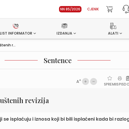
NN 85/2026
CJENIK
LIST INFORMATOR
IZDANJA
ALATI
enih r...
Sentence
A
A
SPREMI
ISPIS
D
štenih revizija
se isplaćuju i iznosa koji bi bili isplaćeni kada bi razlog