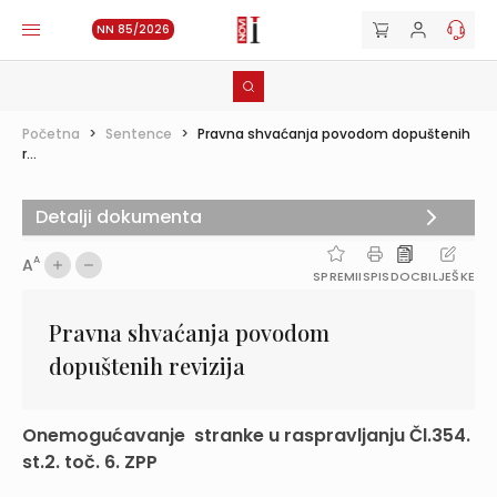
NN 85/2026
Početna
>
Sentence
>
Pravna shvaćanja povodom dopuštenih
r...
Detalji dokumenta
A
A
SPREMI
ISPIS
DOC
BILJEŠKE
Pravna shvaćanja povodom
dopuštenih revizija
Onemogućavanje stranke u raspravljanju Čl.354.
st.2. toč. 6. ZPP