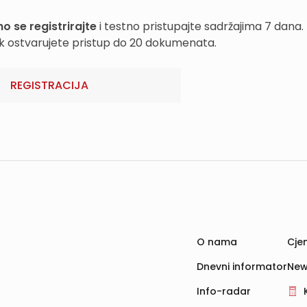
o se registrirajte
i testno pristupajte sadržajima 7 dana.
k ostvarujete pristup do 20 dokumenata.
REGISTRACIJA
O nama
Cjen
Dnevni informator
New
Info-radar