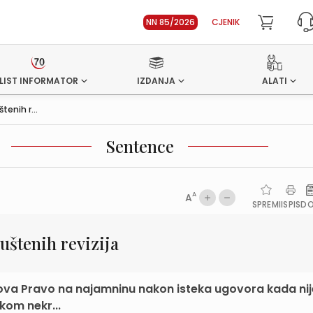
NN 85/2026
CJENIK
LIST INFORMATOR
IZDANJA
ALATI
enih r...
Sentence
A
A
SPREMI
ISPIS
D
štenih revizija
 stanova Pravo na najamninu nakon isteka ugovora kada ni
kom nekr...