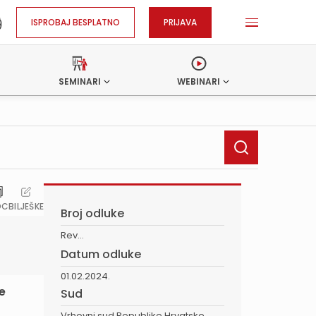
ISPROBAJ BESPLATNO
PRIJAVA
SEMINARI
WEBINARI
OC
BILJEŠKE
Broj odluke
Rev...
Datum odluke
01.02.2024.
je
Sud
Vrhovni sud Republike Hrvatske