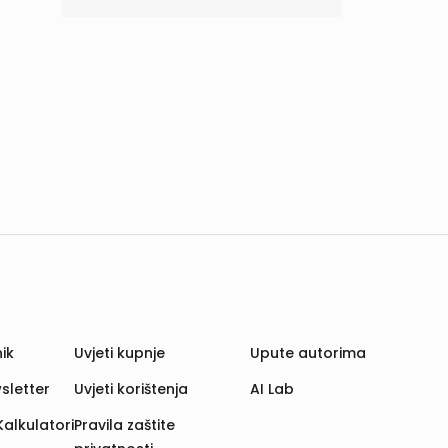
ik
Uvjeti kupnje
Upute autorima
sletter
Uvjeti korištenja
AI Lab
Kalkulatori
Pravila zaštite