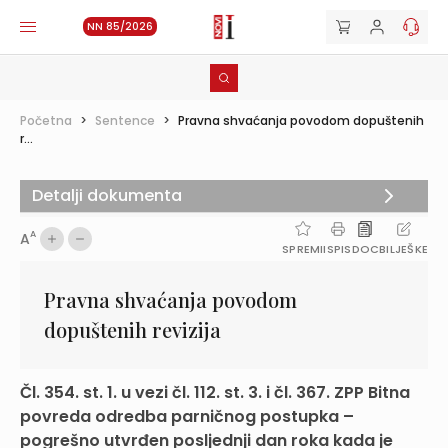
NN 85/2026
Početna
>
Sentence
>
Pravna shvaćanja povodom dopuštenih
r...
Detalji dokumenta
A
A
SPREMI
ISPIS
DOC
BILJEŠKE
Pravna shvaćanja povodom
dopuštenih revizija
Čl. 354. st. 1. u vezi čl. 112. st. 3. i čl. 367. ZPP Bitna
povreda odredba parničnog postupka –
pogrešno utvrđen posljednji dan roka kada je