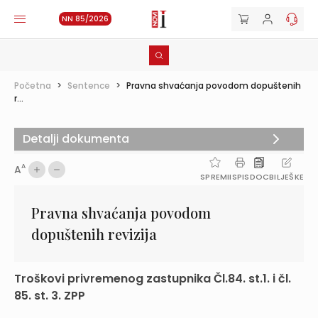
NN 85/2026
Početna
>
Sentence
>
Pravna shvaćanja povodom dopuštenih
r...
Detalji dokumenta
A
A
SPREMI
ISPIS
DOC
BILJEŠKE
Pravna shvaćanja povodom
dopuštenih revizija
Troškovi privremenog zastupnika Čl.84. st.1. i čl.
85. st. 3. ZPP