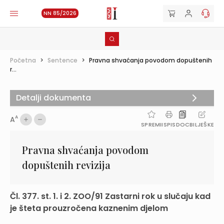
NN 85/2026
Početna
>
Sentence
>
Pravna shvaćanja povodom dopuštenih
r...
Detalji dokumenta
A
A
SPREMI
ISPIS
DOC
BILJEŠKE
Pravna shvaćanja povodom
dopuštenih revizija
Čl. 377. st. 1. i 2. ZOO/91 Zastarni rok u slučaju kad
je šteta prouzročena kaznenim djelom