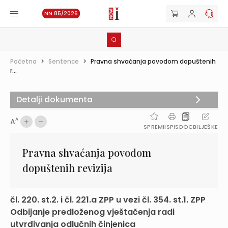
NN 85/2026
Početna
>
Sentence
>
Pravna shvaćanja povodom dopuštenih
r...
Detalji dokumenta
A
A
SPREMI
ISPIS
DOC
BILJEŠKE
Pravna shvaćanja povodom
dopuštenih revizija
čl. 220. st.2. i čl. 221.a ZPP u vezi čl. 354. st.1. ZPP
Odbijanje predloženog vještačenja radi
utvrđivanja odlučnih činjenica