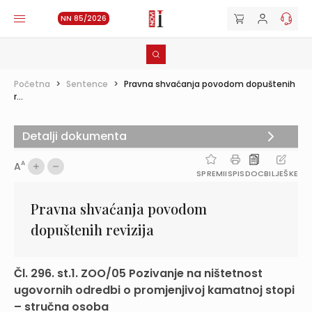
NN 85/2026
Početna
>
Sentence
>
Pravna shvaćanja povodom dopuštenih
r...
Detalji dokumenta
A
A
SPREMI
ISPIS
DOC
BILJEŠKE
Pravna shvaćanja povodom
dopuštenih revizija
Čl. 296. st.1. ZOO/05 Pozivanje na ništetnost
ugovornih odredbi o promjenjivoj kamatnoj stopi
– stručna osoba