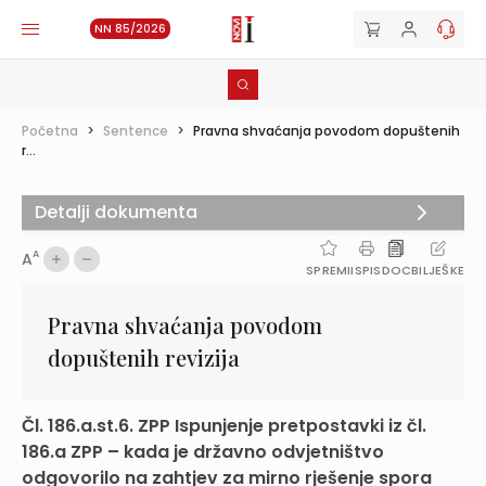
NN 85/2026
Početna
>
Sentence
>
Pravna shvaćanja povodom dopuštenih
r...
Detalji dokumenta
A
A
SPREMI
ISPIS
DOC
BILJEŠKE
Pravna shvaćanja povodom
dopuštenih revizija
Čl. 186.a.st.6. ZPP Ispunjenje pretpostavki iz čl.
186.a ZPP – kada je državno odvjetništvo
odgovorilo na zahtjev za mirno rješenje spora