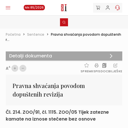
NN 85/2026
Početna
>
Sentence
>
Pravna shvaćanja povodom dopuštenih
r...
Detalji dokumenta
A
A
SPREMI
ISPIS
DOC
BILJEŠKE
Pravna shvaćanja povodom
dopuštenih revizija
Čl. 214. ZOO/91, čl. 1115. ZOO/05 Tijek zatezne
kamate na iznose stečene bez osnove