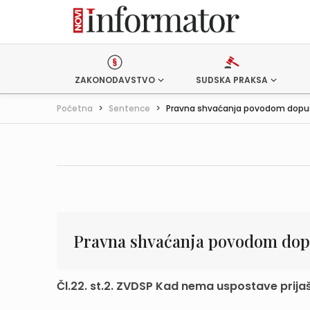
ZAKONODAVSTVO
SUDSKA PRAKSA
Početna
>
Sentence
>
Pravna shvaćanja povodom dopušt
Pravna shvaćanja povodom dopu
Čl.22. st.2. ZVDSP Kad nema uspostave prija