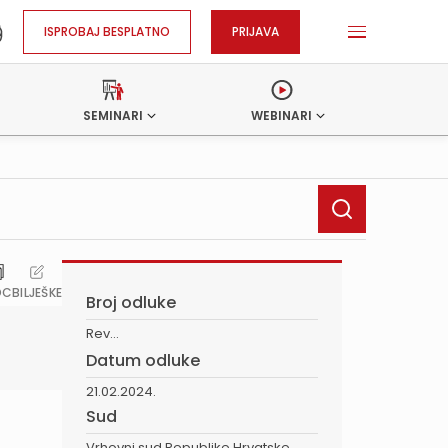
ISPROBAJ BESPLATNO
PRIJAVA
SEMINARI
WEBINARI
OC
BILJEŠKE
Broj odluke
Rev...
Datum odluke
21.02.2024.
Sud
Vrhovni sud Republike Hrvatske