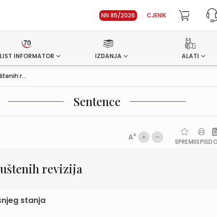
NN 85/2026
CJENIK
LIST INFORMATOR
IZDANJA
ALATI
enih r...
Sentence
A
A
SPREMI
ISPIS
D
štenih revizija
šnjeg stanja