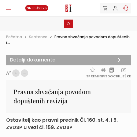
NN 85/2026
Početna
>
Sentence
>
Pravna shvaćanja povodom dopuštenih
r...
Detalji dokumenta
A
A
SPREMI
ISPIS
DOC
BILJEŠKE
Pravna shvaćanja povodom
dopuštenih revizija
Ostavitelj kao pravni prednik Čl. 160. st. 4. i 5.
ZVDSP u vezi čl. 159. ZVDSP