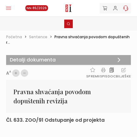
NN 85/2026
Početna
>
Sentence
>
Pravna shvaćanja povodom dopuštenih
r...
Detalji dokumenta
A
A
SPREMI
ISPIS
DOC
BILJEŠKE
Pravna shvaćanja povodom
dopuštenih revizija
Čl. 633. ZOO/91 Odstupanje od projekta