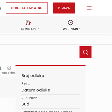
ISPROBAJ BESPLATNO
PRIJAVA
SEMINARI
WEBINARI
OC
BILJEŠKE
Broj odluke
Rev...
Datum odluke
21.12.2022.
Sud
Vrhovni sud Republike Hrvatske