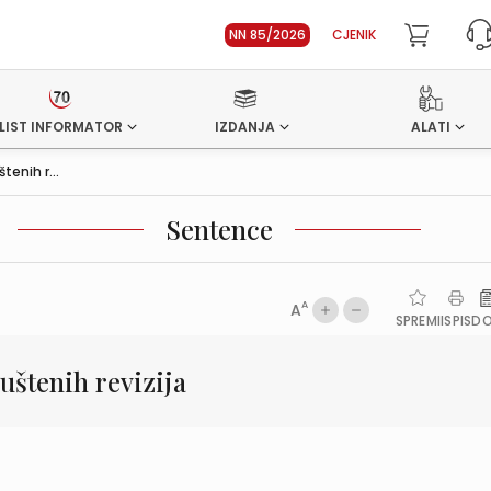
NN 85/2026
CJENIK
LIST INFORMATOR
IZDANJA
ALATI
enih r...
Sentence
A
A
SPREMI
ISPIS
D
štenih revizija