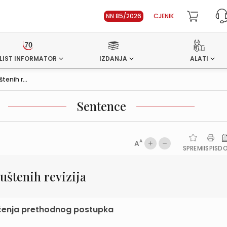
NN 85/2026
CJENIK
LIST INFORMATOR
IZDANJA
ALATI
enih r...
Sentence
A
A
SPREMI
ISPIS
D
štenih revizija
jučenja prethodnog postupka