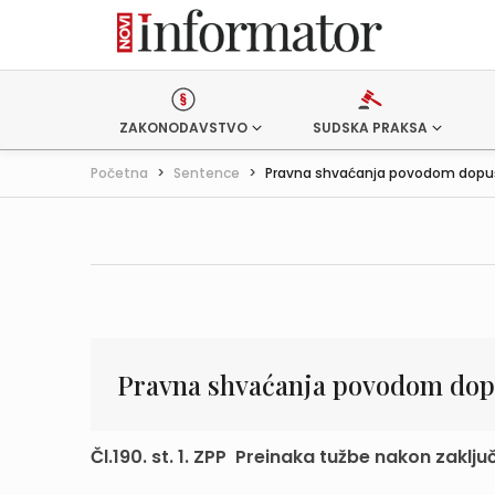
ZAKONODAVSTVO
SUDSKA PRAKSA
Početna
>
Sentence
>
Pravna shvaćanja povodom dopušt
Pravna shvaćanja povodom dopu
Čl.190. st. 1. ZPP Preinaka tužbe nakon zakl