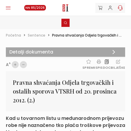
NN 85/2026
Početna
>
Sentence
>
Pravna shvaćanja Odjela trgovačkih i ...
Detalji dokumenta
A
A
SPREMI
ISPIS
DOC
BILJEŠKE
Pravna shvaćanja Odjela trgovačkih i
ostalih sporova VTSRH od 20. prosinca
2012. (2.)
Kad u tovarnom listu u međunarodnom prijevozu
robe nije naznačeno tko plaća troškove prijevoza