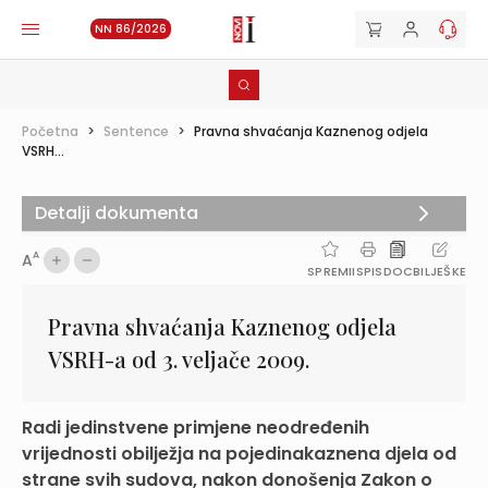
NN 86/2026
Početna
>
Sentence
>
Pravna shvaćanja Kaznenog odjela
VSRH...
Detalji dokumenta
A
A
SPREMI
ISPIS
DOC
BILJEŠKE
Pravna shvaćanja Kaznenog odjela
VSRH-a od 3. veljače 2009.
Radi jedinstvene primjene neodređenih
vrijednosti obilježja na pojedinakaznena djela od
strane svih sudova, nakon donošenja Zakon o