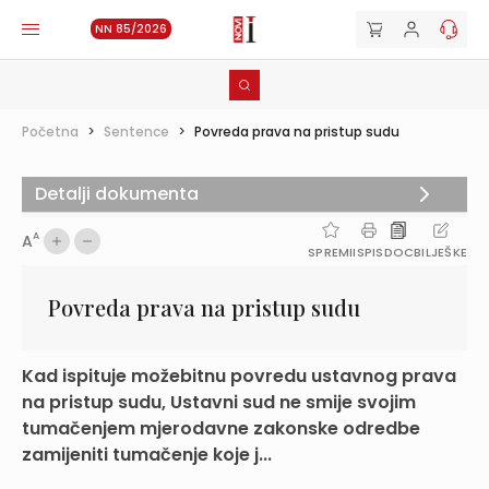
NN 85/2026
Početna
>
Sentence
>
Povreda prava na pristup sudu
Detalji dokumenta
A
A
SPREMI
ISPIS
DOC
BILJEŠKE
Povreda prava na pristup sudu
Kad ispituje možebitnu povredu ustavnog prava
na pristup sudu, Ustavni sud ne smije svojim
tumačenjem mjerodavne zakonske odredbe
zamijeniti tumačenje koje j...