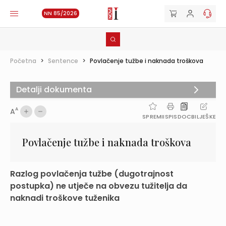
NN 85/2026
Početna
>
Sentence
>
Povlačenje tužbe i naknada troškova
Detalji dokumenta
A
A
SPREMI
ISPIS
DOC
BILJEŠKE
Povlačenje tužbe i naknada troškova
Razlog povlačenja tužbe (dugotrajnost
postupka) ne utječe na obvezu tužitelja da
naknadi troškove tuženika