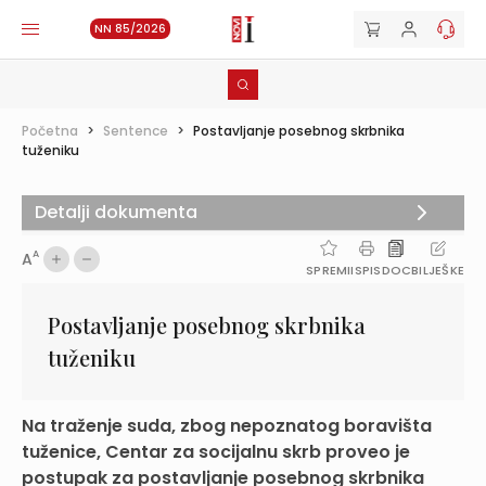
NN 85/2026
Početna
>
Sentence
>
Postavljanje posebnog skrbnika
tuženiku
Detalji dokumenta
A
A
SPREMI
ISPIS
DOC
BILJEŠKE
Postavljanje posebnog skrbnika
tuženiku
Na traženje suda, zbog nepoznatog boravišta
tuženice, Centar za socijalnu skrb proveo je
postupak za postavljanje posebnog skrbnika