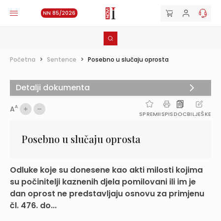
NN 85/2026
Početna
>
Sentence
>
Posebno u slučaju oprosta
Detalji dokumenta
A
A
SPREMI
ISPIS
DOC
BILJEŠKE
Posebno u slučaju oprosta
Odluke koje su donesene kao akti milosti kojima
su počinitelji kaznenih djela pomilovani ili im je
dan oprost ne predstavljaju osnovu za primjenu
čl. 476. do...