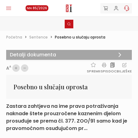
NN 85/2026
Početna
>
Sentence
>
Posebno u slučaju oprosta
Detalji dokumenta
A
A
SPREMI
ISPIS
DOC
BILJEŠKE
Posebno u slučaju oprosta
Zastara zahtjeva na ime prava potraživanja
naknade štete prouzročene kaznenim djelom
prosuđuje se prema čl. 377. ZOO/91 samo kad je
pravomoćnom osuđujućom pr...