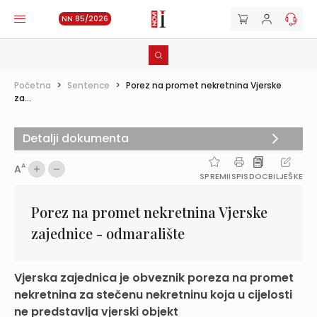
NN 85/2026
Početna
>
Sentence
>
Porez na promet nekretnina Vjerske
za...
Detalji dokumenta
A
A
SPREMI
ISPIS
DOC
BILJEŠKE
Porez na promet nekretnina Vjerske
zajednice - odmaralište
Vjerska zajednica je obveznik poreza na promet
nekretnina za stečenu nekretninu koja u cijelosti
ne predstavlja vjerski objekt