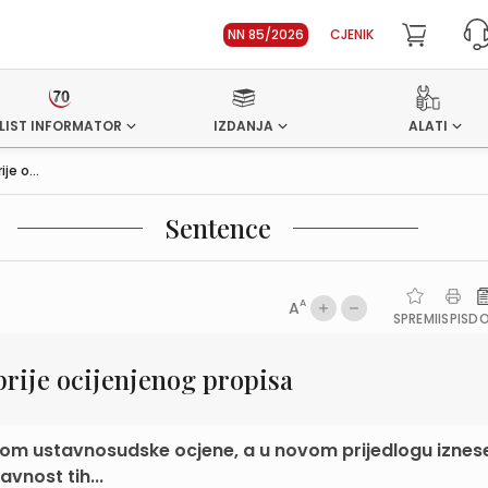
NN 85/2026
CJENIK
LIST INFORMATOR
IZDANJA
ALATI
e o...
Sentence
A
A
SPREMI
ISPIS
D
prije ocijenjenog propisa
tom ustavnosudske ocjene, a u novom prijedlogu iznese
vnost tih...