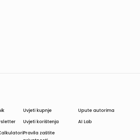
ik
Uvjeti kupnje
Upute autorima
sletter
Uvjeti korištenja
AI Lab
Kalkulatori
Pravila zaštite