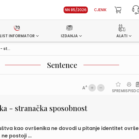
NN 85/2026
CJENIK
LIST INFORMATOR
IZDANJA
ALATI
 st...
Sentence
A
A
SPREMI
ISPIS
D
ka - stranačka sposobnost
va kao ovršenika ne dovodi u pitanje identitet ovrše
e postoji ...