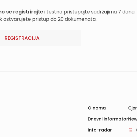
o se registrirajte
i testno pristupajte sadržajima 7 dana.
k ostvarujete pristup do 20 dokumenata.
REGISTRACIJA
O nama
Cjen
Dnevni informator
New
Info-radar