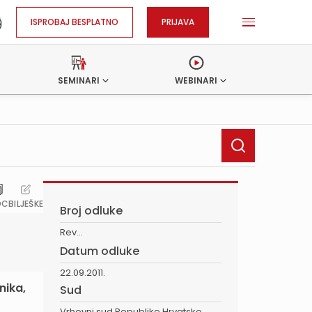
ISPROBAJ BESPLATNO
PRIJAVA
SEMINARI
WEBINARI
OC
BILJEŠKE
Broj odluke
Rev...
Datum odluke
22.09.2011.
nika,
Sud
Vrhovni sud Republike Hrvatske