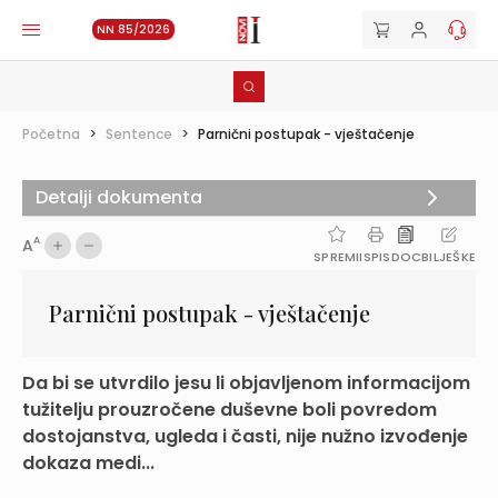
NN 85/2026
Početna
>
Sentence
>
Parnični postupak - vještačenje
Detalji dokumenta
A
A
SPREMI
ISPIS
DOC
BILJEŠKE
Parnični postupak - vještačenje
Da bi se utvrdilo jesu li objavljenom informacijom
tužitelju prouzročene duševne boli povredom
dostojanstva, ugleda i časti, nije nužno izvođenje
dokaza medi...