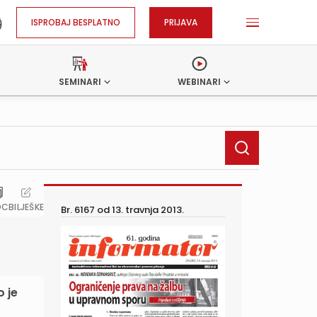
ISPROBAJ BESPLATNO
PRIJAVA
SEMINARI
WEBINARI
OC
BILJEŠKE
Br. 6167 od
13. travnja 2013.
o je