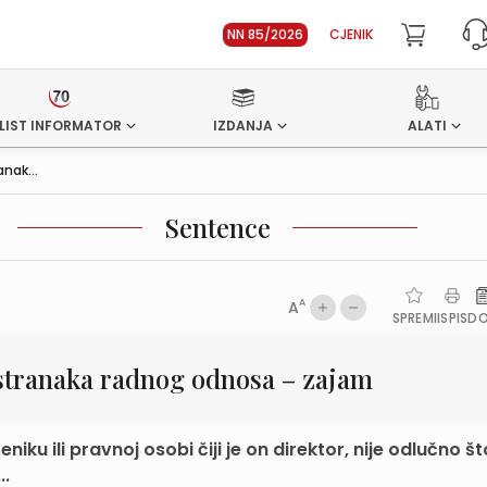
NN 85/2026
CJENIK
LIST INFORMATOR
IZDANJA
ALATI
nak...
Sentence
A
A
SPREMI
ISPIS
D
 stranaka radnog odnosa – zajam
niku ili pravnoj osobi čiji je on direktor, nije odlučno št
..