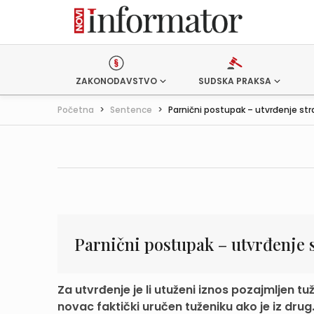
ZAKONODAVSTVO
SUDSKA PRAKSA
Početna
>
Sentence
>
Parnični postupak – utvrđenje stra
Parnični postupak – utvrđenje
Za utvrđenje je li utuženi iznos pozajmljen tuže
novac faktički uručen tuženiku ako je iz drug.