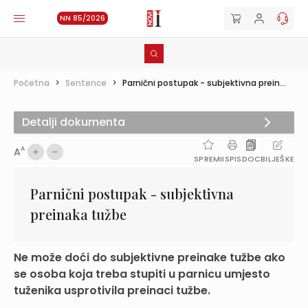
NN 85/2026
Početna
>
Sentence
>
Parnični postupak - subjektivna prein...
Detalji dokumenta
A
A
SPREMI
ISPIS
DOC
BILJEŠKE
Parnični postupak - subjektivna
preinaka tužbe
Ne može doći do subjektivne preinake tužbe ako
se osoba koja treba stupiti u parnicu umjesto
tuženika usprotivila preinaci tužbe.